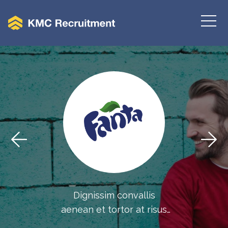
Lorem ipsum dolor sit
Dignissim convallis
aenean et tortor at risus
amet, consectetur
adipiscing elit, sed do
viverra adipiscing at.